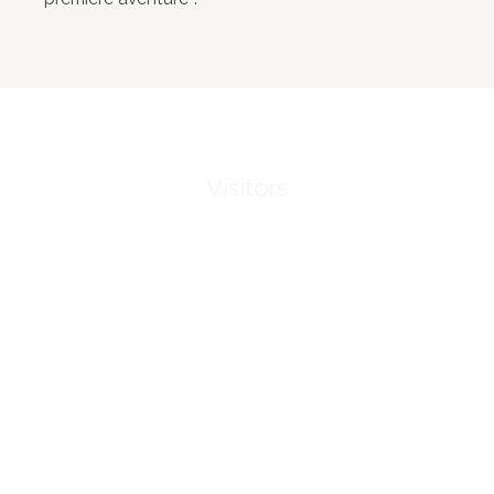
Visitors
Hours and access
FAQ
Downloads