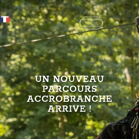
Gift
Réserver
vouchers
UN NOUVEAU
PARCOURS
ACCROBRANCHE
ARRIVE !