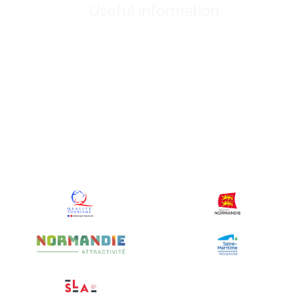
Useful information
Who are we ?
Prices for activities
Accommodation prices