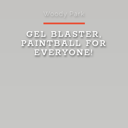
Woody Park
GEL BLASTER,
PAINTBALL FOR
EVERYONE!